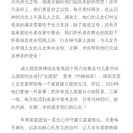
主内弟兄之情。感谢主赐给他们如此美妙的智慧！在学
习圣经上，他们更是持之以恒，每月查经两次，在认识
神的功夫上不落后人之后。感谢主，他们的儿女们对父
母亲的属灵需要给予全力支持，除了接送父母，还有开
放家庭给长者在家中聚会。我们的长者在教会的鼓励下
怀着福音使命照顾儿孙：行在神与家人面前，与儿女齐
心带领儿女的儿女奔向永恒。主啊，求你帮助他们完成
这神圣的使命！
成人团契将继续在每第四个周六在教会与儿童并幼
儿团契同步进行“大团契”，查考《约翰福音》。团契负责
人定意要帮助每一个家庭建立团契生活。所以， 2024年
他们要做一件新事：把所有成人家庭分小组联系，三家
一组，每月轮流到各家中查考圣经、分享与神同行，彼
此代祷。主啊，求你成全他们的心志！
年青家庭团契一直忠心持守建立家庭祭坛、夫妻每
天祷告、以及在献心礼所立的信约：让儿女在基督救赎