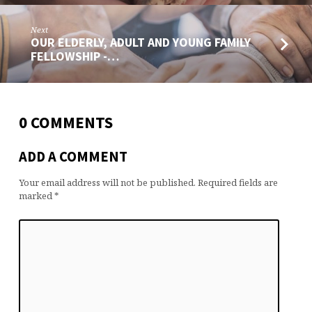
Next
OUR ELDERLY, ADULT AND YOUNG FAMILY
FELLOWSHIP -…
0 COMMENTS
ADD A COMMENT
Your email address will not be published.
Required fields are
marked
*