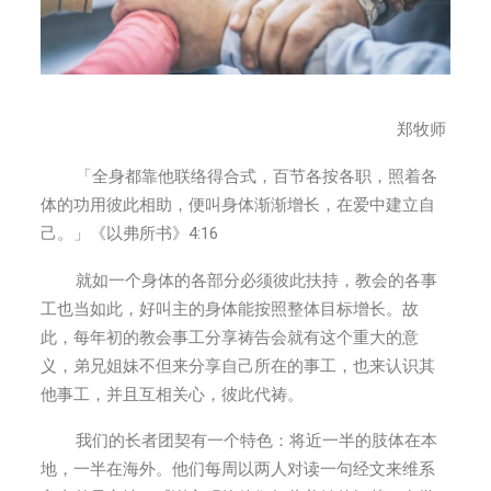
家
庭
团
契
–
郑牧师
TRUTH
BAPTIST
「全身都靠他联络得合式，百节各按各职，照着各
CHURCH
体的功用彼此相助，便叫身体渐渐增长，在爱中建立自
己。」《以弗所书》4:16
就如一个身体的各部分必须彼此扶持，教会的各事
工也当如此，好叫主的身体能按照整体目标增长。故
此，每年初的教会事工分享祷告会就有这个重大的意
义，弟兄姐妹不但来分享自己所在的事工，也来认识其
他事工，并且互相关心，彼此代祷。
我们的长者团契有一个特色：将近一半的肢体在本
地，一半在海外。他们每周以两人对读一句经文来维系