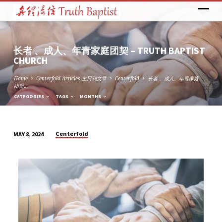
长者 、成人、年青家庭团契 – TRUTH BAPTIST
CHURCH
Home
Centerfold Articles 主日刊文章
Centerfold
长者 、成人、年青家庭
团契…
CATEGORIES
TAGS
MONTHS
Centerfold
MAY 8, 2024
长
者
、
成
人、
年
青