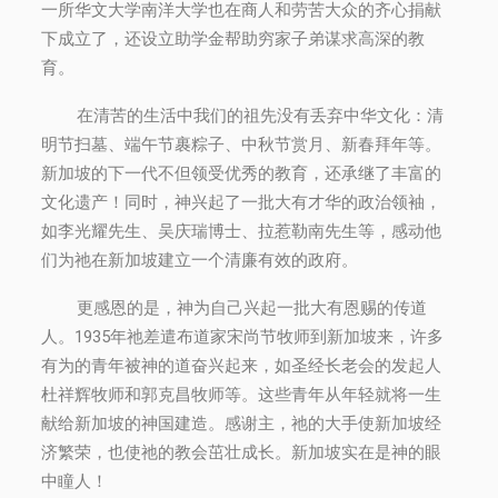
一所华文大学南洋大学也在商人和劳苦大众的齐心捐献
下成立了，还设立助学金帮助穷家子弟谋求高深的教
育。
在清苦的生活中我们的祖先没有丢弃中华文化：清
明节扫墓、端午节裹粽子、中秋节赏月、新春拜年等。
新加坡的下一代不但领受优秀的教育，还承继了丰富的
文化遗产！同时，神兴起了一批大有才华的政治领袖，
如李光耀先生、吴庆瑞博士、拉惹勒南先生等，感动他
们为祂在新加坡建立一个清廉有效的政府。
更感恩的是，神为自己兴起一批大有恩赐的传道
人。1935年祂差遣布道家宋尚节牧师到新加坡来，许多
有为的青年被神的道奋兴起来，如圣经长老会的发起人
杜祥辉牧师和郭克昌牧师等。这些青年从年轻就将一生
献给新加坡的神国建造。感谢主，祂的大手使新加坡经
济繁荣，也使祂的教会茁壮成长。新加坡实在是神的眼
中瞳人！