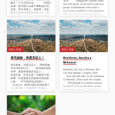
2026 Singapore’s success story
建立一个公正的社会。 19世纪
was the result of the hard work of a
末第一批中国人从南方乘船远行到
group of forefathers who built a
这里，其中有商人、有教师，但多
just society, guided by the conscience
数是没有受过教育的贫苦大众；他
that the Creator God had placed in
们在码头当苦力的、有出海捕鱼
the hearts of men. At the end
的、有拉车的、有当舞女的、有当
of the 19th century, this first wave
三水婆（红头巾）等。他们为了谋
of Chinese immigrants sailed far
生，不得已把妻儿留在‘唐山’，自己
from China to Singapore. Among
刻苦耐劳，省吃俭用，把挣到的血
them were…
汗钱寄回家乡。是这支坚韧的劳动
力把新加坡早期的养生之道——转
口贸易建立起来。 神怜悯他
们，把慈善放在几位富有商人心
中，他们就起来建立同济医院、中
华医院等，给贫苦的人们免费看病
AUG 5, 2026
AUG 2, 2026
拿药，使他们在贫困中仍有安慰。
神祝福他们，赐他们儿女众多，
弟兄姐妹，你是见证人！
Brethren, You Are a
一个家养十几个孩子比比皆是。他
Witness!
们含辛茹苦肩负两、三份工作，只
弟兄姐妹，你是见证人！ 郑牧师编
为让下一代子过年有一件新衣服，
写2026年8月2日 神召祂的选民
更重要的是有机会读书识字，因为
Brethren, You Are a Witness! Rev
作神、基督和福音的见证人。
他们知道：教育是家与国强盛的根
Tay Piak Kheng 2 August 2026
在旧约里，作见证是一件极其严肃
基。 神也成全他们的心意；一
God calls His elect to be witnesses
的事，可说是犹太民族律法系统的
所所优秀的中小学校如华侨中学、
to Himself, Christ and the Gospel.
心脏：「不可做假见证陷害人」
南侨女中等成立了。令海外华侨引
Witnessing is a serious matter
（出20:16）故律法指定必须有两个
以为豪的第一所华文大学南洋大学
in the OT. It is at the heart of the
以上的见证人才能定罪（申命记
也在商人和劳苦大众的齐心捐献下
Jewish legal system: “You shall not
19:15）。（记得主耶稣说他有圣
成立了，还设立助学金帮助穷家子
bear false witness against your
父、圣子及圣经为他的自我宣告作
弟谋求高深的教育。 在清苦的
neighbour” (Ex 20:16). It requires
见证（约 5）。） 「见证」一词
生活中我们的祖先没有丢弃中华文
two or three eyewitnesses to convict
在旧约中可指用以确定事实的人物
化：清明节扫墓、端午节裹粽子、
a criminal (Deut 19:15). The Lord
或事物，作为有形的提醒。比如雅
中秋节赏月、新春拜年等。新加坡
Jesus…
各和拉班立约的石堆（创 31:48）、
的下一代不但领受优秀的教育，还
摩西所作预述以色列悖道的歌（申
承继了丰富的文化遗产！同时，神
31）、约书亚年迈在示剑带领以色