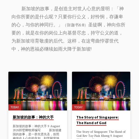
新加坡的故事，是创造主对世人心意的显明：「神
向你所要的是什么呢？只要你行公义，好怜悯，存谦卑
的心，与你的神同行。」
圣徒啊，神向你所
（弥迦书6:8）
要的，就是在你的岗位上向基督尽忠，持守公义的道，
为新加坡培育敬虔的后代。这样，在这弯曲悖谬世代
中，神的恩福必继续如雨大降于新加坡!
TODAY
TODAY
新加坡的故事：神的大手
The Story of Singapore:
The Hand of God
新加坡的故事：神的大手 9 August
2026郑璧卿牧师编写 新加坡建
The Story of Singapore: The Hand of
国的故事，是一群先贤先圣，按照
God Rev Tay Piak Kheng 9 August
神放在人心中的良知，刻苦耐劳地