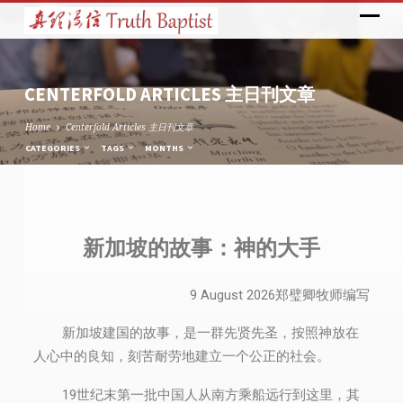
CENTERFOLD ARTICLES 主日刊文章
Home
Centerfold Articles 主日刊文章
CATEGORIES
TAGS
MONTHS
CENTERFOLD
ARTICLES
新加坡的故事：神的大手
主
日
9 August 2026郑璧卿牧师编写
刊
文
新加坡建国的故事，是一群先贤先圣，按照神放在
章
人心中的良知，刻苦耐劳地建立一个公正的社会。
19世纪末第一批中国人从南方乘船远行到这里，其