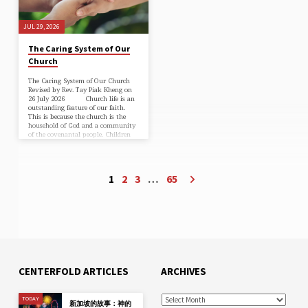
兴起了一批大有才华的政治领袖，
列人立石柱与神重申圣约（书
如李光耀先生、吴庆瑞博士、拉惹
24:27）。在新约里与此平行的则是
勒南先生等，感动他们为祂在新加
圣礼中的主餐桌和浸礼池，这两者
JUL 29, 2026
坡建立一个清廉有效的政府。
把福音维系在教会整体记忆的中
更感恩的是，神为自己兴起一批大
心。 神在祂的全盘救恩计划
有恩赐的传道人。1935年祂差遣布
The Caring System of Our
中，早已从大卫后裔选立了一个君
道家宋尚节牧师到新加坡来，许多
Church
王作为祂对人盟约之爱的见证（启
有为的青年被神的道奋兴起来，如
3:14）；他就是新约的耶稣基督，是
圣经长老会的发起人杜祥辉牧师和
那「为诚信真实见证的，在神创造
The Caring System of Our Church
郭克昌牧师等。这些青年从年轻就
万物之上为元首的。」（启 3:14）
Revised by Rev. Tay Piak Kheng on
将一生献给新加坡的神国建造。感
基督在橄榄山升天告别时，把这个
26 July 2026 Church life is an
谢主，祂的大手使新加坡经济繁
见证的火炬传交给自己用宝血买赎
outstanding feature of our faith.
荣，也使祂的教会茁壮成长。新加
的教会：「但圣灵降临在你们身
This is because the church is the
坡实在是神的眼中瞳人！ 新加
上，你们就必得着能力，并要在耶
household of God and a community
坡的故事，是创造主对世人心意的
路撒冷、犹太全地和撒马利亚，直
of the covenantal people. Children
显明：「神向你所要的是什么呢？
到地极，作我的见证。」（徒 1:8）
of believers live under the care of
只要你行公义，好怜悯，存谦卑的
教会既承担起做见证的角色，
the community. Thus, community
心，与你的神同行。」（弥迦书
就得以神对旧约律法所要求的严肃
care is the fabric of church life. The
6:8）圣徒啊，神向你所要的，就是
性、诚实无伪地宣告神誓约的爱和
closely knitted church life of the
在你的岗位上向基督尽忠，持守公
1
2
3
…
65
舍己的救赎——十字架的福音。换
early church was a beautiful
义的道，为新加坡培育敬虔的后
句话说，每个基督徒都是福音真实
testimony of the Gospel: ”Every
代。这样，在这弯曲悖谬世代中，
可靠的见证，也都必须为之向神交
day…
神的恩福必继续如雨大降于新加坡!
账。 在新约圣经的原文里，“见
证”和“殉道”是同一个词Martus，也
就是英文“殉道”的字根。在圣灵的
启示下，作见证与殉道是同义的；
为基督作见证包括付出生命。比如
保罗称司提反为「主的殉道者」(徒
22:20 niv) ”；约翰在《启示录》提
到安提帕是「我忠信的殉道者在你
CENTERFOLD ARTICLES
ARCHIVES
们中间被杀」(2:13 NIV)，又说大淫
妇巴比伦是「喝醉了为耶稣殉道者
的血」(17:6 NIV)。 教会历史
TODAY
新加坡的故事：神的
是一条血迹斑斑的长廊，从施洗约