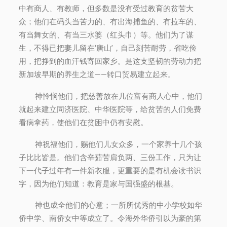
中有商人、有教师，但多数是没有受过教育的贫苦大
众；他们在码头当苦力的、有出海捕鱼的、有拉车的、
有当舞女的、有当三水婆（红头巾）等。他们为了谋
生，不得已把妻儿留在‘唐山’，自己刻苦耐劳，省吃俭
用，把挣到的血汗钱寄回家乡。是这支坚韧的劳动力把
新加坡早期的养生之道——转口贸易建立起来。
神怜悯他们，把慈善放在几位富有商人心中，他们
就起来建立同济医院、中华医院等，给贫苦的人们免费
看病拿药，使他们在贫困中仍有安慰。
神祝福他们，赐他们儿女众多，一个家养十几个孩
子比比皆是。他们含辛茹苦肩负两、三份工作，只为让
下一代子过年有一件新衣服，更重要的是有机会读书识
字，因为他们知道：教育是家与国强盛的根基。
神也成全他们的心意；一所所优秀的中小学校如华
侨中学、南侨女中等成立了。令海外华侨引以为豪的第