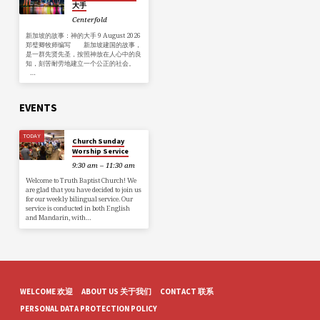
翰、主耶稣、司提反、十二使徒…今
大手
天…直到基督再来。这些见证人在圣
Centerfold
灵赋予的能力下都是死而无憾，因
他们都以同基督受苦为荣！(彼前
新加坡的故事：神的大手 9 August 2026
4:13) 弟兄姐妹，神并没有让每一个
郑璧卿牧师编写 新加坡建国的故事，
基督徒为福音殉道，但神要求每一
是一群先贤先圣，按照神放在人心中的良
个基督徒以生命为祂作见证。让我
知，刻苦耐劳地建立一个公正的社会。
们认真看待作基督见证人的使命！
…
EVENTS
TODAY
Church Sunday
Worship Service
9:30 am – 11:30 am
Welcome to Truth Baptist Church! We
are glad that you have decided to join us
for our weekly bilingual service. Our
service is conducted in both English
and Mandarin, with…
WELCOME 欢迎
ABOUT US 关于我们
CONTACT 联系
PERSONAL DATA PROTECTION POLICY