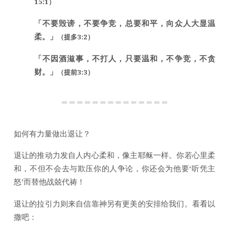
15:1）
「不要毁谤，不要争竞，总要和平，向众人大显温
柔。」
（提多3:2）
「不因酒滋事，不打人，只要温和，不争竞，不贪
财。」
（提前3:3）
如何有力量做出退让？
退让的推动力发自人内心柔和，像主耶稣一样。你若心里柔
和，不但不会去与欺压你的人争论，你还会为他要‘听凭主
怒’而替他战兢代祷！
退让的拉引力则来自信靠神另有更美的安排给我们。看看以
撒吧：