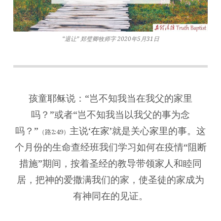
三：
退
让
“退让” 郑璧卿牧师字 2020年5月31日
孩童耶稣说：“岂不知我当在我父的家里
吗？”或者“岂不知我当以我父的事为念
吗？”
主说‘在家’就是关心家里的事。这
（路2:49）
个月份的生命查经班我们学习如何在疫情“阻断
措施”期间，按着圣经的教导带领家人和睦同
居，把神的爱撒满我们的家，使圣徒的家成为
有神同在的见证。