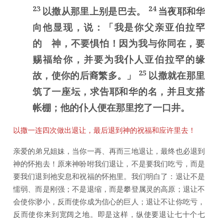
23
24
以撒从那里上别是巴去。
当夜耶和华
向他显现，说：「我是你父亲亚伯拉罕
的 神，不要惧怕！因为我与你同在，要
赐福给你，并要为我仆人亚伯拉罕的缘
25
故，使你的后裔繁多。」
以撒就在那里
筑了一座坛，求告耶和华的名，并且支搭
帐棚；他的仆人便在那里挖了一口井。
以撒一连四次做出退让，最后退到神的祝福和应许里去！
亲爱的弟兄姐妹，当你一再、再而三地退让，最终也必退到
神的怀抱去！原来神吩咐我们退让，不是要我们吃亏，而是
要我们退到祂安息和祝福的怀抱里。我们明白了：退让不是
懦弱、而是刚强；不是退缩，而是攀登属灵的高原；退让不
会使你渺小，反而使你成为信心的巨人；退让不让你吃亏，
反而使你来到宽阔之地。即是这样，纵使要退让七十个七