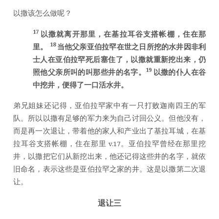
以撒该怎么做呢？
17
以撒就离开那里，在基拉耳谷支搭帐棚，住在那
18
里。
当他父亲亚伯拉罕在世之日所挖的水井因非利
士人在亚伯拉罕死后塞住了，以撒就重新挖出来，仍
19
照他父亲所叫的叫那些井的名字。
以撒的仆人在谷
中挖井，便得了一口活水井。
弟兄姐妹还记得，亚伯拉罕家中有一只打败迦南四王的军
队。所以以撒有足够的军力来为自己讨回公义。但他没有，
而是再一次退让，带着他的家人和产业出了基拉耳城，在基
拉耳谷支搭帐棚，住在那里
。亚伯拉罕曾经在那里挖
v.17
井，以撒把它们从新挖出来，他还记得这些井的名字，就依
旧命名，表示这些是亚伯拉罕之家的井。这是以撒第二次退
让。
退让三