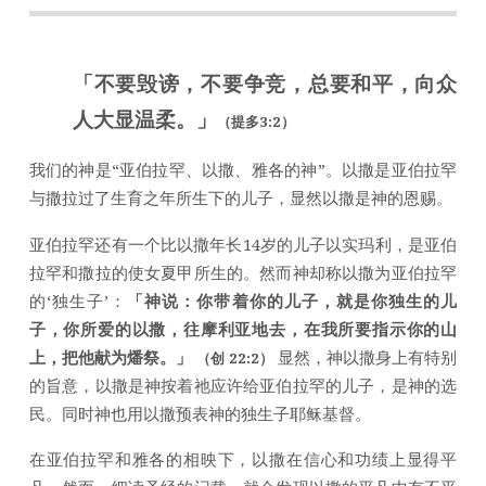
「不要毁谤，不要争竞，总要和平，向众
人大显温柔。」
（提多3:2）
我们的神是“亚伯拉罕、以撒、雅各的神”。以撒是亚伯拉罕
与撒拉过了生育之年所生下的儿子，显然以撒是神的恩赐。
亚伯拉罕还有一个比以撒年长14岁的儿子以实玛利，是亚伯
拉罕和撒拉的使女夏甲所生的。然而神却称以撒为亚伯拉罕
的‘独生子’：
「神说：你带着你的儿子，就是你独生的儿
子，你所爱的以撒，往摩利亚地去，在我所要指示你的山
上，把他献为燔祭。」
显然，神以撒身上有特别
（创 22:2）
的旨意，以撒是神按着祂应许给亚伯拉罕的儿子，是神的选
民。同时神也用以撒预表神的独生子耶稣基督。
在亚伯拉罕和雅各的相映下，以撒在信心和功绩上显得平