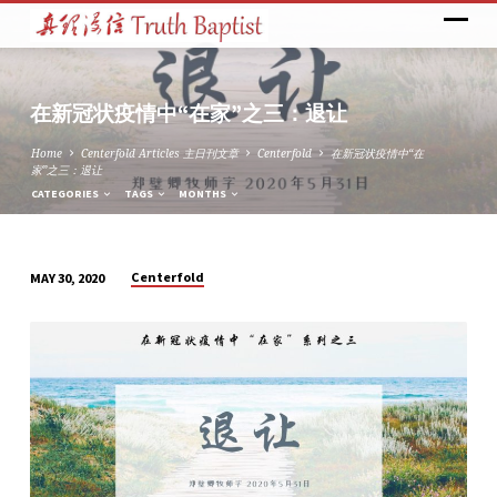
在新冠状疫情中“在家”之三：退让
Home
Centerfold Articles 主日刊文章
Centerfold
在新冠状疫情中“在
家”之三：退让
CATEGORIES
TAGS
MONTHS
Centerfold
MAY 30, 2020
在
新
冠
状
疫
情
中“在
家”之