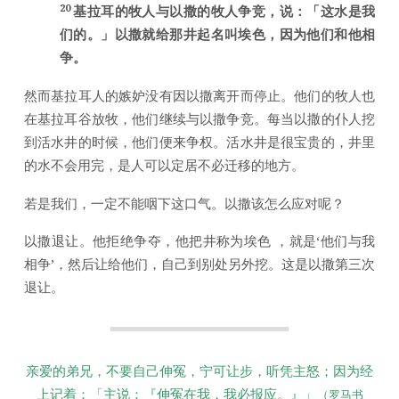
20
基拉耳的牧人与以撒的牧人争竞，说：「这水是我
们的。」以撒就给那井起名叫埃色，因为他们和他相
争。
然而基拉耳人的嫉妒没有因以撒离开而停止。他们的牧人也
在基拉耳谷放牧，他们继续与以撒争竞。每当以撒的仆人挖
到活水井的时候，他们便来争权。活水井是很宝贵的，井里
的水不会用完，是人可以定居不必迁移的地方。
若是我们，一定不能咽下这口气。以撒该怎么应对呢？
以撒退让。他拒绝争夺，他把井称为埃色 ，就是‘他们与我
相争’，然后让给他们，自己到别处另外挖。这是以撒第三次
退让。
亲爱的弟兄，不要自己伸冤，宁可让步，听凭主怒；因为经
上记着：「主说：『伸冤在我，我必报应。』」
（罗马书