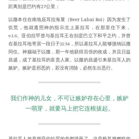
距离别是巴约有27公里；
以撒本住在南地庇耳拉海莱（Beer Lahai Roi）因为发生了
饥荒，他就遵照神的指示北上基拉耳，在那里住下来，
。亚伯拉罕曾与基拉耳王在别是巴立下和平之约，并曾
v.1,6
在基拉耳地寄居一段日子
，所以基拉耳人能够接纳以撒
21:34
同住。神赐福于以撒，那一年他获得百倍的收成，并且日益
昌盛，成了基拉耳的富贵人家。以撒的昌盛引来基拉耳人的
嫉妒。嫉妒是邪恶的，若没有消除，必然生出恶行。
我们作神的儿女，不可让嫉妒存在心里，嫉妒
一萌芽，就要马上把它连根拔起。
基拉耳人故意把亚伯拉罕的井都填死了，这是极其挑衅性的