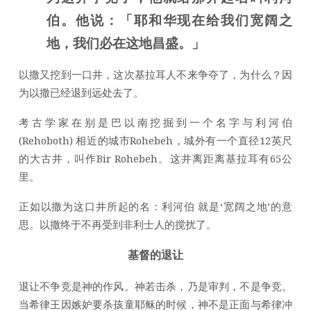
伯。他说：「耶和华现在给我们宽阔之
地，我们必在这地昌盛。」
以撒又挖到一口井，这次基拉耳人不来争夺了，为什么？因
为以撒已经退到远处去了。
考古学家在别是巴以南挖掘到一个名字与利河伯
(Rehoboth) 相近的城市Rohebeh，城外有一个直径12英尺
的大古井，叫作Bir Rohebeh。这井离距离基拉耳有65公
里。
正如以撒为这口井所起的名：利河伯 就是‘宽阔之地’的意
思。以撒终于不再受到非利士人的搅扰了。
基督的退让
退让不争竞是神的作风。神若击杀，乃是审判，不是争竞。
当希律王因嫉妒要杀孩童耶稣的时候，神不是正面与希律冲