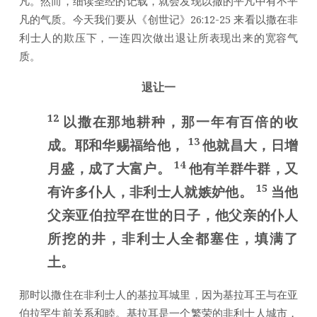
凡。然而，细读圣经的记载，就会发现以撒的平凡中有不平
凡的气质。今天我们要从《创世记》26:12-25 来看以撒在非
利士人的欺压下，一连四次做出退让所表现出来的宽容气
质。
退让一
12
以撒在那地耕种，那一年有百倍的收
13
成。耶和华赐福给他，
他就昌大，日增
14
月盛，成了大富户。
他有羊群牛群，又
15
有许多仆人，非利士人就嫉妒他。
当他
父亲亚伯拉罕在世的日子，他父亲的仆人
所挖的井，非利士人全都塞住，填满了
土。
那时以撒住在非利士人的基拉耳城里，因为基拉耳王与在亚
伯拉罕生前关系和睦。基拉耳是一个繁荣的非利士人城市，