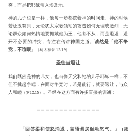
突，而是把耶稣带入埃及地。
神的儿子也是一样，他每一步都按着神的时间走。神的时候
若还没有到，无论犹太宗教领袖的攻击如何无理或激烈，无
论群众如何热情地要拥戴他为王，他都不从，而是退避，避
开不必要的冲突，专注在传讲神国之道。
诚然是「他不争
竞，不喧嚷」
（马太福音 12:19）
圣徒当退让
我们既然是神的儿女，也当像天父和祂的儿子耶稣一样，不
但不挑起争端，在面对争竞时，若是能行，就要退让，与众
人和睦
。圣经在这方面有许多直接的训诲：
（罗12:18）
「回答柔和使怒消退，言语暴戾触动怒气。」
（箴