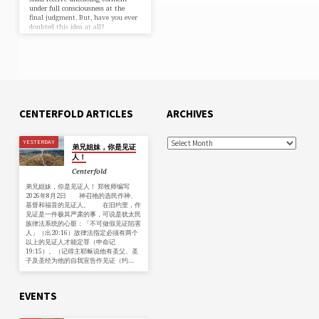
under full consciousness at the
final judgment. But, have you ever
doubted this idea at all?
CENTERFOLD ARTICLES
ARCHIVES
YESTERDAY
弟兄姐妹，你是见证
人！
Centerfold
弟兄姐妹，你是见证人！ 郑牧师编写
2026年8月2日 神召祂的选民作神、
基督和福音的见证人。 在旧约里，作
见证是一件极其严肃的事，可说是犹太民
族律法系统的心脏：「不可做假见证陷害
人」（出20:16）故律法指定必须有两个
以上的见证人才能定罪（申命记
19:15）。（记得主耶稣说他有圣父、圣
子及圣经为他的自我宣告作见证（约…
EVENTS