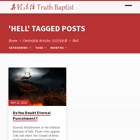
'HELL' TAGGED POSTS
Home
Centerfold Articles 主日刊文章
Hell
CATEGORIES
TAGS
MONTHS
'HELL'
TAGGED
POSTS
MAY 22, 2022
Do You Doubt Eternal
Punishment?
Eternal Punishment is the biblical
doctrine of hell. Those who oppose
God and reject the Gospel of Jesus
shall receive unceasing torment