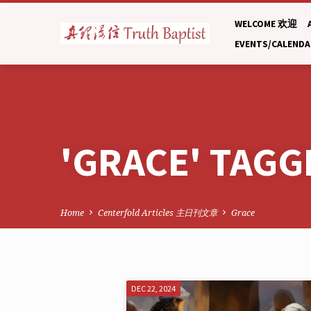
WELCOME 欢迎
EVENTS/CALEND
'GRACE' TAGG
Home
Centerfold Articles 主日刊文章
Grace
'GRACE'
DEC 22, 2024