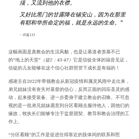
须，又流到他的衣襟。
又好比黑门的甘露降在锡安山，因为在那里
有耶和华所命定的福，就是永远的生命。”
诗篇133
这幅画面是真教会的生活风貌，也是让慕道者羡慕不已
的“地上的天堂”
（徒
2
：
43-47
）
它是信徒全体的福音见证，
信徒的儿女能够在这个信心社群照管下成长是有福的！
感谢主在2022年带领教会从新冠疫情和属灵风雨中走出来，
弟兄姐妹没有丧失对基督的信心，反而正面的回应圣灵的感
动，起来接受装备、进一步委身于建立教会的召唤。不可忽
视的是一批弟兄姐妹愿意到分区看顾去服侍他人，因他们的
缘故，牧执长们能够专注于监督团契、教导和教会治理的工
作上。
“分区看顾”的工作是促进住得靠近的肢体间的联系和照