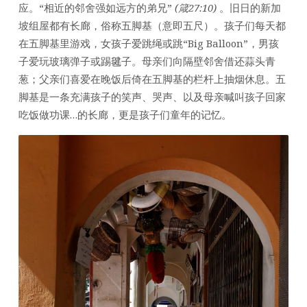
应。“相近的邻舍强如远方的弟兄”
(箴27:10)
。旧日的新加
坡组屋都有长廊，俗称五脚基（意即五尺）。孩子们每天都
在五脚基里游戏，女孩子爱跳绳或跳“Big Balloon”，男孩
子爱玩玻璃弹子或踢毽子。母亲们向隔壁邻舍借还蒜头青
葱；父亲们喜爱在晚饭后倚在五脚基的栏杆上抽烟休息。五
脚基是一条充满孩子的笑声、哭声、以及母亲喊叫孩子回家
吃饭做功课…的长廊，更是孩子们童年的记忆。