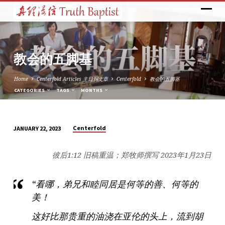
教会的五脚基
Home
Centerfold Articles 主日刊文章
Centerfold
教会的五脚基
CATEGORIES
TAGS
MONTHS
Centerfold
JANUARY 22, 2023
教
会
彼后1:12 旧稿重温；郑牧师撰写 2023年1月23日
的
五
“看哪，弟兄和睦同居是何等的善、何等的
脚
美！
基
这好比那贵重的油浇在亚伦的头上，流到胡