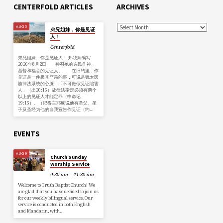
CENTERFOLD ARTICLES
ARCHIVES
AUG 5
弟兄姐妹，你是见证
人！
Centerfold
弟兄姐妹，你是见证人！ 郑牧师编写
2026年8月2日 神召祂的选民作神、
基督和福音的见证人。 在旧约里，作
见证是一件极其严肃的事，可说是犹太民
族律法系统的心脏：「不可做假见证陷害
人」（出20:16）故律法指定必须有两个
以上的见证人才能定罪（申命记
19:15）。（记得主耶稣说他有圣父、圣
子及圣经为他的自我宣告作见证（约…
EVENTS
AUG 9
Church Sunday
Worship Service
9:30 am – 11:30 am
Welcome to Truth Baptist Church! We
are glad that you have decided to join us
for our weekly bilingual service. Our
service is conducted in both English
and Mandarin, with…