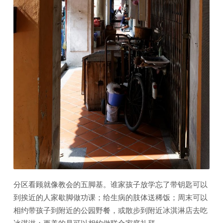
分区看顾就像教会的五脚基。谁家孩子放学忘了带钥匙可以
到挨近的人家歇脚做功课；给生病的肢体送稀饭；周末可以
相约带孩子到附近的公园野餐，或散步到附近冰淇淋店去吃
冰淇淋；更美的是可以相约做联合家庭礼拜。