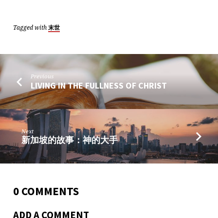
Tagged with
末世
Previous
LIVING IN THE FULLNESS OF CHRIST
Next
新加坡的故事：神的大手
0 COMMENTS
ADD A COMMENT