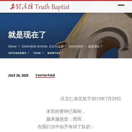
就是现在了
Home
Centerfold Articles 主日刊文章
Centerfold
就是现在了
CATEGORIES
TAGS
MONTHS
Centerfold
JULY 29, 2023
就
是
现
吕立仁弟兄笔于2013年7月29日
在
了
末世的警钟已敲响，
越来越急促；然而，
在我们当中似乎有掉了队的；