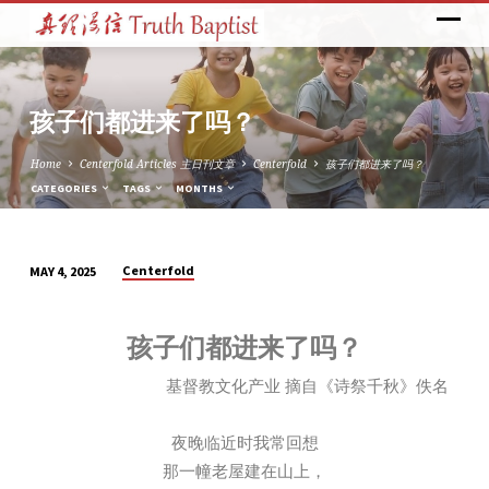
孩子们都进来了吗？
Home
Centerfold Articles 主日刊文章
Centerfold
孩子们都进来了吗？
CATEGORIES
TAGS
MONTHS
Centerfold
MAY 4, 2025
孩
子
们
孩子们都进来了吗？
都
基督教文化产业 摘自《诗祭千秋》佚名
进
来
夜晚临近时我常回想
了
那一幢老屋建在山上，
吗？