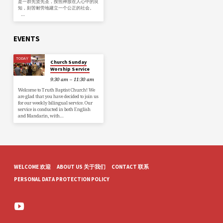
是一群先贤先圣，按照神放在人心中的良
知，刻苦耐劳地建立一个公正的社会。
…
EVENTS
TODAY
Church Sunday
Worship Service
9:30 am – 11:30 am
Welcome to Truth Baptist Church! We
are glad that you have decided to join us
for our weekly bilingual service. Our
service is conducted in both English
and Mandarin, with…
WELCOME 欢迎
ABOUT US 关于我们
CONTACT 联系
PERSONAL DATA PROTECTION POLICY