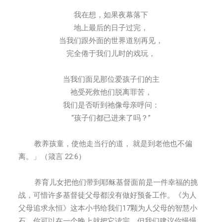
我在想，如果夜幕落下
地上最后的日子过完，
当我们跟外面的世界道别再见，
完全倦于我们儿时的戏玩，
当我们面见那位爱孩子们的主
祂受死救他们脱离罪苦，
我们是否听到祂像母亲呼问：
“孩子们都已进来了吗？”
教养孩童，使他走当行的道， 就是到老他也不偏
离。」（箴言 22:6）
养育儿女把他们带到耶稣基督面前是一件幸福的挑
战，可惜许多基督徒父母都没有做好预备工作。《为人
父母追求永恒》这本小书给我们17颗为人父母的智慧小
石，你可以在一个晚上就把它读完，但我们建议你慢慢