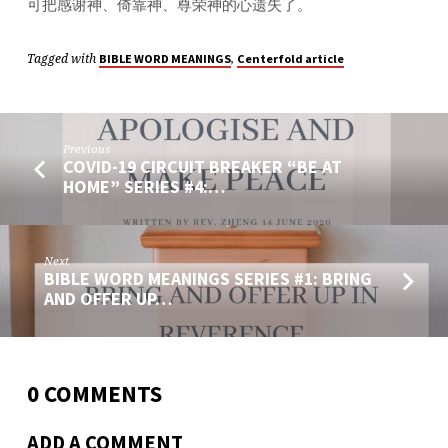
可把感谢神、倚靠神、尊荣神的心遗失了。
Tagged with
,
BIBLE WORD MEANINGS
Centerfold article
Previous
COVID-19 CIRCUIT BREAKER “BE AT
HOME” SERIES #4:…
Next
BIBLE WORD MEANINGS SERIES #1: BRING
AND OFFER UP…
0 COMMENTS
ADD A COMMENT