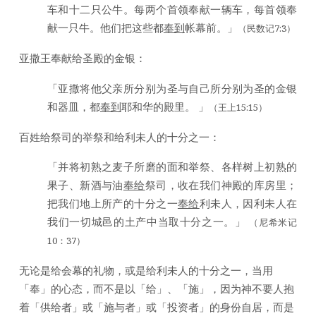
车和十二只公牛。每两个首领奉献一辆车，每首领奉
献一只牛。他们把这些都
奉到
帐幕前。」
（民数记7:3）
亚撒王奉献给圣殿的金银：
「亚撒将他父亲所分别为圣与自己所分别为圣的金银
和器皿，都
奉到
耶和华的殿里。 」
（王上15:15）
百姓给祭司的举祭和给利未人的十分之一：
「并将初熟之麦子所磨的面和举祭、各样树上初熟的
果子、新酒与油
奉给
祭司，收在我们神殿的库房里；
把我们地上所产的十分之一
奉给
利未人，因利未人在
我们一切城邑的土产中当取十分之一。」
（尼希米记
10：37）
无论是给会幕的礼物，或是给利未人的十分之一，当用
「奉」的心态，而不是以「给」、「施」，因为神不要人抱
着「供给者」或「施与者」或「投资者」的身份自居，而是