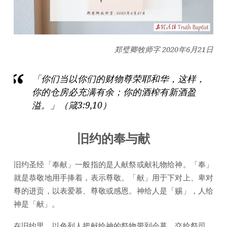
之
一：
奉
献
郑璧卿牧师字 2020年6月21日
「你们当以你们的财物尊荣耶和华，这样，
你的仓房必充满有余；你的酒榨有新酒盈
溢。」（箴3:9,10）
旧约的奉与献
旧约圣经「奉献」一般指的是人献祭或献礼物给神。「奉」
就是恭敬地用手捧着，表示尊敬。「献」用于下对上、卑对
尊的进贡，以表爱慕、尊敬或感恩。神给人是「赐」，人给
神是「献」。
在旧约里，以色列人把献给神的祭物带到会幕，交给祭司，