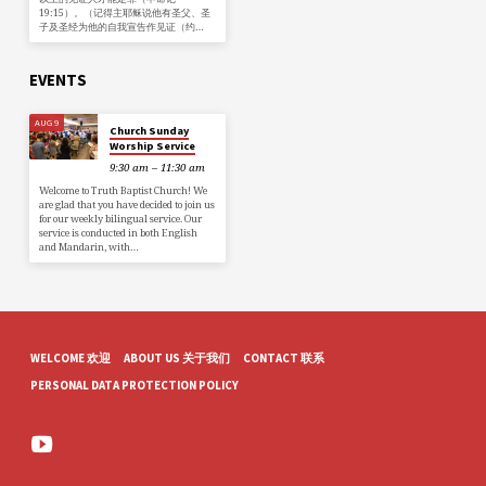
19:15）。（记得主耶稣说他有圣父、圣
子及圣经为他的自我宣告作见证（约…
EVENTS
AUG 9
Church Sunday
Worship Service
9:30 am – 11:30 am
Welcome to Truth Baptist Church! We
are glad that you have decided to join us
for our weekly bilingual service. Our
service is conducted in both English
and Mandarin, with…
WELCOME 欢迎
ABOUT US 关于我们
CONTACT 联系
PERSONAL DATA PROTECTION POLICY