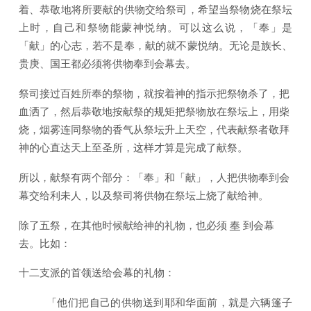
着、恭敬地将所要献的供物交给祭司，希望当祭物烧在祭坛
上时，自己和祭物能蒙神悦纳。可以这么说，「奉」是
「献」的心志，若不是奉，献的就不蒙悦纳。无论是族长、
贵庚、国王都必须将供物奉到会幕去。
祭司接过百姓所奉的祭物，就按着神的指示把祭物杀了，把
血洒了，然后恭敬地按献祭的规矩把祭物放在祭坛上，用柴
烧，烟雾连同祭物的香气从祭坛升上天空，代表献祭者敬拜
神的心直达天上至圣所，这样才算是完成了献祭。
所以，献祭有两个部分：「奉」和「献」，人把供物奉到会
幕交给利未人，以及祭司将供物在祭坛上烧了献给神。
除了五祭，在其他时候献给神的礼物，也必须
奉
到会幕
去。比如：
十二支派的首领送给会幕的礼物：
「他们把自己的供物送到耶和华面前，就是六辆篷子