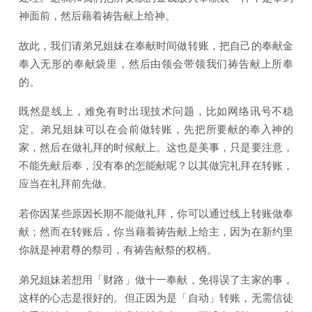
神面前，然后藉着祷告献上给神。
故此，我们请弟兄姐妹在奉献时间做转账，把自己的奉献金
奉入无形的奉献袋里，然后由领会带领我们祷告献上所奉
的。
既然是线上，难免有时出现技术问题，比如网络讯号不稳
定。弟兄姐妹可以在会前做转账，先把所要献的奉入神的
家，然后在做礼拜的时候献上。这也是美事，只是要注意，
不能先献后奉，没有奉的怎能献呢？以其做完礼拜在转账，
应当在礼拜前先做。
若你因某些原因长期不能做礼拜，你可以通过线上转账做奉
献；然而在转账后，你当藉着祷告献上给主，因为在新约里
你就是神君尊的祭司，有祷告献祭的权柄。
弟兄姐妹若想用「财路」做十一奉献，免得误了主家的事，
这样的心志是很好的。但正因为是「自动」转账，无需信徒