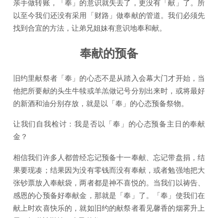
亲手做转账，「奉」的意识就失去了，更没有「献」了。所
以至今我们还没有采用「财路」做奉献的管道。我们必须先
找到合宜的方法，让弟兄姐妹有意识地奉和献。
奉献的预备
旧约里献祭者「奉」的心态不是从踏入会幕大门才开始，当
他把所要献的头生牛犊或羊羔做记号分别出来时，或将最好
的新酒和油分别存放，就是以「奉」的心态预备祭物。
让我们自我检讨：我是否以「奉」的心态预备主日的奉献
金？
相信我们许多人都曾经忘记预备十一奉献、忘记带盘捐，结
果要现凑；结果因为没有零钱而没有奉献，或者勉强地把大
张钞票放入奉献袋，两者都是神不喜悦的。当我们以祷告、
感恩的心预备好奉献金，那就是「奉」了。「奉」使我们在
献上时欢喜快乐的，就如旧约的献祭者看见馨香的烟雾升上