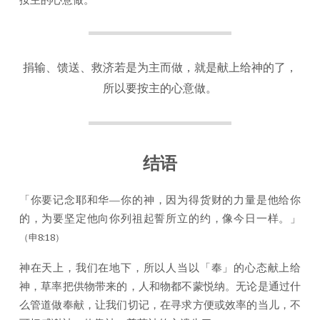
捐输、馈送、救济若是为主而做，就是献上给神的了，
所以要按主的心意做。
结语
「你要记念耶和华—你的神，因为得货财的力量是他给你
的，为要坚定他向你列祖起誓所立的约，像今日一样。」
（申8:18）
神在天上，我们在地下，所以人当以「奉」的心态献上给
神，草率把供物带来的，人和物都不蒙悦纳。无论是通过什
么管道做奉献，让我们切记，在寻求方便或效率的当儿，不