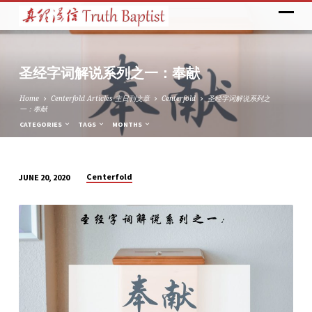
圣经字词解说系列之一：奉献
Home
Centerfold Articles 主日刊文章
Centerfold
圣经字词解说系列之
一：奉献
CATEGORIES
TAGS
MONTHS
Centerfold
JUNE 20, 2020
圣
经
字
词
解
说
系
列