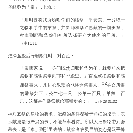
圣经称为「奉」，比如：
「那时要将我所吩咐你们的燔祭、平安祭、十分取一
之物和手中的举祭，并向耶和华许愿献的一切美祭，
都奉到耶和华你们神所选择要立为他名的居所。」
（申12:11）
洁净圣殿后行献殿礼时，对百姓：
「希西家说：「你们既然归耶和华为圣，就要前来把
祭物和感谢祭奉到耶和华殿里。」百姓就把祭物和感
32
谢祭奉来，凡甘心乐意的也将燔祭奉来。
会众所奉
的燔祭如下：公牛七十只，公羊一百只，羊羔二百
只，这都是作燔祭献给耶和华的；」
（历下29:31,32）
神对五祭的祭物的要求、献祭的条件都给予详细的指示，表
示献祭是很严肃的事，不能草率看待。所以人把祭物带到会
幕去，是「奉」到那里去的，献祭者在灵里的姿态是双手捧