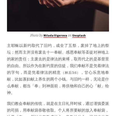
Photo by
on
Milada Vigerova
Unsplash
主耶稣以新约取代了旧约，成全了五祭，废掉了地上的祭
坛；然而主并没有废去十一奉献、感恩奉献等圣徒对神地上
的家的责任；主废去的是律法的束缚，取而代之的是基督里
的自由。所以作为在新约里的信徒，我们奉献不是凭着律法
的字句，而是凭着律法的精意
，甘心乐意地奉
（林后3:6）
献，比如寡妇献上养生的两个小钱。与旧约一样，无论是什
么奉献，都当「奉」到神面前，将供物和自己的心「献」给
神。
我们教会奉献的传统，就是在主日礼拜时候，通过谨慎委派
的司捐，用奉献袋恭敬收取。个人将所要献的放入奉献袋，