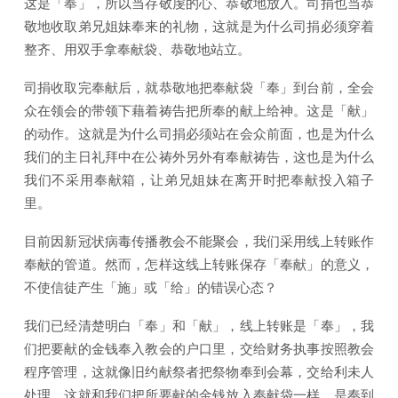
这是「奉」，所以当存敬虔的心、恭敬地放入。司捐也当恭
敬地收取弟兄姐妹奉来的礼物，这就是为什么司捐必须穿着
整齐、用双手拿奉献袋、恭敬地站立。
司捐收取完奉献后，就恭敬地把奉献袋「奉」到台前，全会
众在领会的带领下藉着祷告把所奉的献上给神。这是「献」
的动作。这就是为什么司捐必须站在会众前面，也是为什么
我们的主日礼拜中在公祷外另外有奉献祷告，这也是为什么
我们不采用奉献箱，让弟兄姐妹在离开时把奉献投入箱子
里。
目前因新冠状病毒传播教会不能聚会，我们采用线上转账作
奉献的管道。然而，怎样这线上转账保存「奉献」的意义，
不使信徒产生「施」或「给」的错误心态？
我们已经清楚明白「奉」和「献」，线上转账是「奉」，我
们把要献的金钱奉入教会的户口里，交给财务执事按照教会
程序管理，这就像旧约献祭者把祭物奉到会幕，交给利未人
处理。这就和我们把所要献的金钱放入奉献袋一样，是奉到