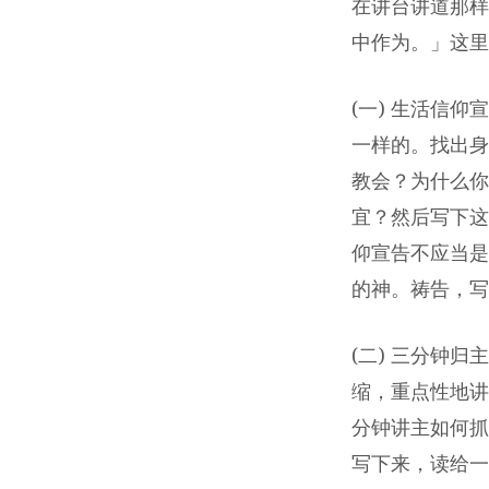
–
在讲台讲道那样
中作为。」这里
TRUTH
BAPTIST
(一) 生活信仰
一样的。找出身
CHURCH
教会？为什么你
宜？然后写下这
仰宣告不应当是
的神。祷告，写
(二) 三分钟
缩，重点性地讲
分钟讲主如何抓
写下来，读给一