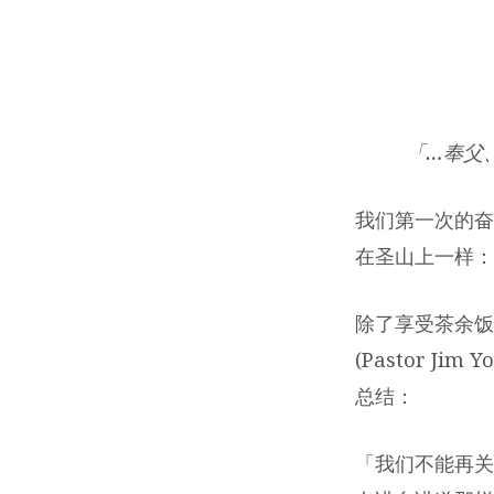
去，
使
万
「…奉父
民
我们第一次的奋
作
在圣山上一样
我
除了享受茶余饭
的
(Pastor 
门
总结：
徒
「我们不能再关