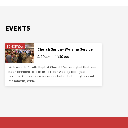
EVENTS
TOMORROW
Church Sunday Worship Service
9:30 am – 11:30 am
Welcome to Truth Baptist Church! We are glad that you
have decided to join us for our weekly bilingual
service. Our service is conducted in both English and
Mandarin, with…