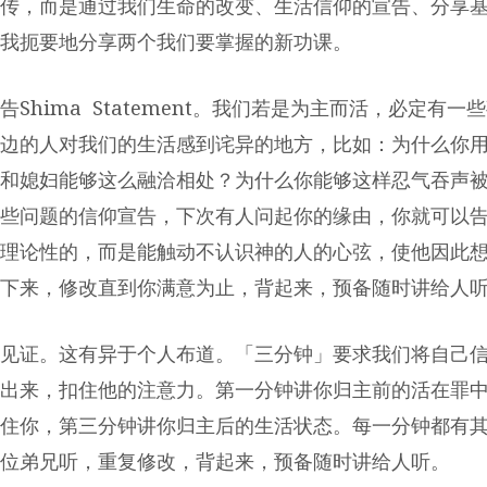
传，而是通过我们生命的改变、生活信仰的宣告、分享
我扼要地分享两个我们要掌握的新功课。
宣告Shima Statement。我们若是为主而活，必定有
边的人对我们的生活感到诧异的地方，比如：为什么你
和媳妇能够这么融洽相处？为什么你能够这样忍气吞声
些问题的信仰宣告，下次有人问起你的缘由，你就可以
理论性的，而是能触动不认识神的人的心弦，使他因此
下来，修改直到你满意为止，背起来，预备随时讲给人
归主见证。这有异于个人布道。「三分钟」要求我们将自己
出来，扣住他的注意力。第一分钟讲你归主前的活在罪
住你，第三分钟讲你归主后的生活状态。每一分钟都有
位弟兄听，重复修改，背起来，预备随时讲给人听。