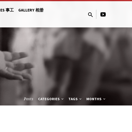
IES 事工
GALLERY 相册
Posts
CATEGORIES
TAGS
MONTHS