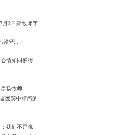
年7月2日郑牧师字
们遵守…」
的心情如同彼得
人尽扬牧师
在长者团契中精简的
神；我们不是像