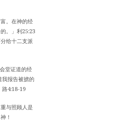
财富。在神的经
。」利25:23
西分给十二支派
勒会堂证道的经
遣我报告被掳的
:18-19
尊重与照顾人是
真神！