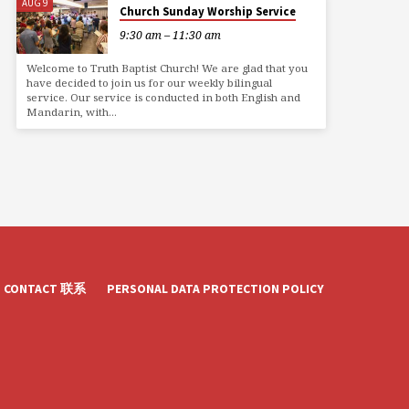
AUG 9
Church Sunday Worship Service
9:30 am – 11:30 am
Welcome to Truth Baptist Church! We are glad that you
have decided to join us for our weekly bilingual
service. Our service is conducted in both English and
Mandarin, with…
CONTACT 联系
PERSONAL DATA PROTECTION POLICY