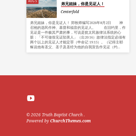
AUG 5
弟兄姐妹，你是见证人！
Centerfold
弟兄姐妹，你是见证人！ 郑牧师编写2026年8月2日 神
召祂的选民作神、基督和福音的见证人。 在旧约里，作
见证是一件极其严肃的事，可说是犹太民族律法系统的心
脏：「不可做假见证陷害人」（出20:16）故律法指定必须有
两个以上的见证人才能定罪（申命记 19:15）。（记得主耶
稣说他有圣父、圣子及圣经为他的自我宣告作见证（约…
© 2026 Truth Baptist Church .
Powered by
ChurchThemes.com