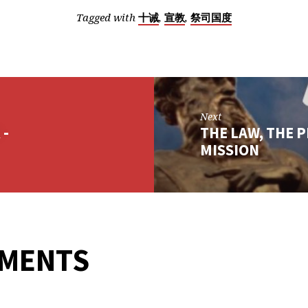
Tagged with
,
,
十诫
宣教
祭司国度
Next
 -
THE LAW, THE 
MISSION
MMENTS