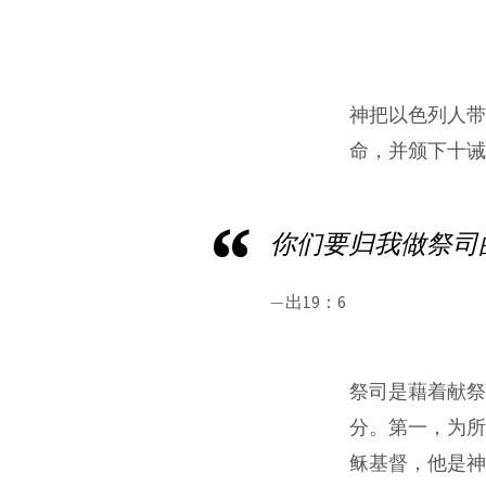
十
诫、
祭
神把以色列人带
司
命，并颁下十诫
国
你们要归我做祭司
度、
宣
出19：6
教
祭司是藉着献祭
分。第一，为
稣基督，他是神