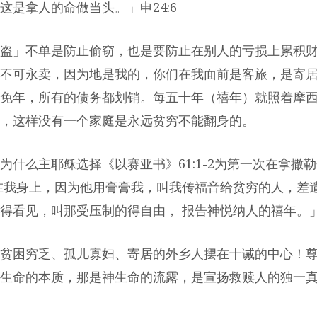
这是拿人的命做当头。」申24:6
盗」不单是防止偷窃，也是要防止在别人的亏损上累积
不可永卖，因为地是我的，你们在我面前是客旅，是寄居的
免年，所有的债务都划销。每五十年（禧年）就照着摩
，这样没有一个家庭是永远贫穷不能翻身的。
为什么主耶稣选择《以赛亚书》61:1-2为第一次在拿撒
在我身上，因为他用膏膏我，叫我传福音给贫穷的人，差
得看见，叫那受压制的得自由， 报告神悦纳人的禧年。」路4
贫困穷乏、孤儿寡妇、寄居的外乡人摆在十诫的中心！
生命的本质，那是神生命的流露，是宣扬救赎人的独一