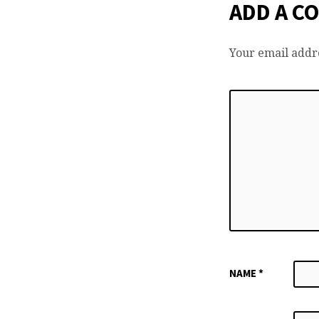
ADD A C
Your email addre
NAME
*