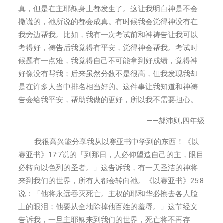
学
习
真，但是在主耶稣身上都发生了。这让我明白神是不会
分
撒谎的，祂所说的都会成真。有时候我会觉得神没有在
享
我旁边帮我。比如，我有一次考试前和神祷告让我可以
考得好，祷告后我觉得有平安，觉得神会帮我。考试时
候题有一点难，我觉得自己不可能拿到好成绩，觉得神
好像没有帮我；后来虽然分数不是很高，但我发现我却
是在许多人当中排名相当好的。这件事让我知道和神祷
告会给我平安，帮助我做的更好，所以我不需要担心。
——郝沛则,四年级
我很高兴能分享我从以赛亚书中学到的东西！《以
赛亚书》17:7说的「到那日，人必仰望造自己的主，眼目
必转向以色列的圣者。」这告诉我，有一天圣洁的神将
来到我们的世界，所有人都会转向祂。《以赛亚书》25:8
说：「他将永远吞灭死亡。主权的耶和华必擦去各人脸
上的眼泪；他要从全地除掉他百姓的羞辱。」这节经文
告诉我，一旦主耶稣来到我们的世界，死亡将不再存