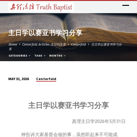
主日学以赛亚书学习分享
Home
Centerfold Articles 主日刊文章
Centerfold
主日学以赛亚书学习分
享
CATEGORIES
TAGS
MONTHS
Centerfold
MAY 31, 2026
主
日
学
主日学以赛亚书学习分享
以
赛
亚
真理主日学2026年5月31日
书
神告诉大家基督会做的事，虽然听起来不可能成