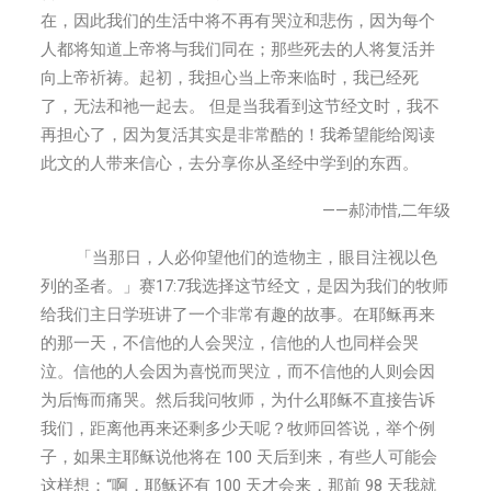
在，因此我们的生活中将不再有哭泣和悲伤，因为每个
人都将知道上帝将与我们同在；那些死去的人将复活并
向上帝祈祷。起初，我担心当上帝来临时，我已经死
了，无法和祂一起去。 但是当我看到这节经文时，我不
再担心了，因为复活其实是非常酷的！我希望能给阅读
此文的人带来信心，去分享你从圣经中学到的东西。
——郝沛惜,二年级
「当那日，人必仰望他们的造物主，眼目注视以色
列的圣者。」赛17:7我选择这节经文，是因为我们的牧师
给我们主日学班讲了一个非常有趣的故事。在耶稣再来
的那一天，不信他的人会哭泣，信他的人也同样会哭
泣。信他的人会因为喜悦而哭泣，而不信他的人则会因
为后悔而痛哭。然后我问牧师，为什么耶稣不直接告诉
我们，距离他再来还剩多少天呢？牧师回答说，举个例
子，如果主耶稣说他将在 100 天后到来，有些人可能会
这样想：“啊，耶稣还有 100 天才会来，那前 98 天我就