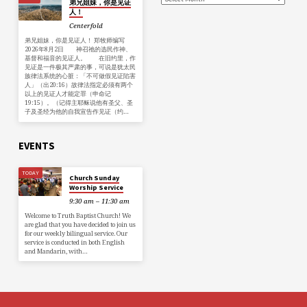
弟兄姐妹，你是见证
人！
Centerfold
弟兄姐妹，你是见证人！ 郑牧师编写
2026年8月2日 神召祂的选民作神、
基督和福音的见证人。 在旧约里，作
见证是一件极其严肃的事，可说是犹太民
族律法系统的心脏：「不可做假见证陷害
人」（出20:16）故律法指定必须有两个
以上的见证人才能定罪（申命记
19:15）。（记得主耶稣说他有圣父、圣
子及圣经为他的自我宣告作见证（约…
EVENTS
TODAY
Church Sunday
Worship Service
9:30 am – 11:30 am
Welcome to Truth Baptist Church! We
are glad that you have decided to join us
for our weekly bilingual service. Our
service is conducted in both English
and Mandarin, with…