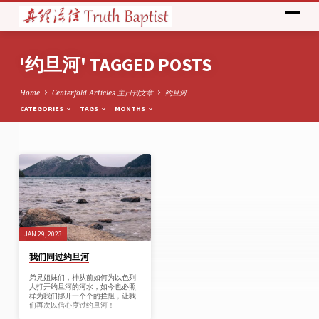
'约旦河' TAGGED POSTS
Home
Centerfold Articles 主日刊文章
约旦河
CATEGORIES
TAGS
MONTHS
'约
旦
河'
TAGGED
POSTS
JAN 29, 2023
我们同过约旦河
弟兄姐妹们，神从前如何为以色列
人打开约旦河的河水，如今也必照
样为我们挪开一个个的拦阻，让我
们再次以信心度过约旦河！