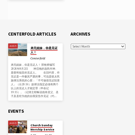
CENTERFOLD ARTICLES
ARCHIVES
AUG 5
弟兄姐妹，你是见证
人！
Centerfold
弟兄姐妹，你是见证人！ 郑牧师编写
2026年8月2日 神召祂的选民作神、
基督和福音的见证人。 在旧约里，作
见证是一件极其严肃的事，可说是犹太民
族律法系统的心脏：「不可做假见证陷害
人」（出20:16）故律法指定必须有两个
以上的见证人才能定罪（申命记
19:15）。（记得主耶稣说他有圣父、圣
子及圣经为他的自我宣告作见证（约…
EVENTS
AUG 9
Church Sunday
Worship Service