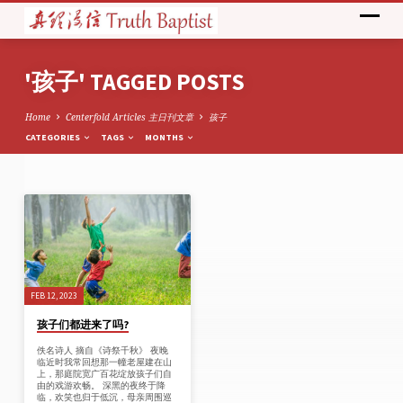
'孩子' TAGGED POSTS
Home
Centerfold Articles 主日刊文章
孩子
CATEGORIES
TAGS
MONTHS
'孩
子'
TAGGED
POSTS
FEB 12, 2023
孩子们都进来了吗?
佚名诗人 摘自《诗祭千秋》 夜晚
临近时我常回想那一幢老屋建在山
上，那庭院宽广百花绽放孩子们自
由的戏游欢畅。 深黑的夜终于降
临，欢笑也归于低沉，母亲周围巡