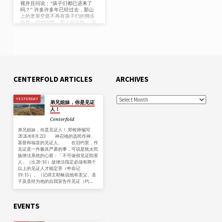
视并且问说：“孩子们都已进来了
吗？” 许多许多年已经过去，那山
上的老屋空庭不再有孩子们的脚步
响声一切都寂静，那么的寂静。 但
夜影伸展时我仍然看见，虽然已经
过了许多年我能够听到母亲的呼
问：“孩子们都已进来了吗？” 我在
想，如果夜幕落下地上最后的日子
过完，当我们跟外面的世界道别再
见，完全倦于我们儿时的戏玩， 当
我们面见那位爱孩子们的主祂受死
救他们脱离罪苦，我们是否听到祂
CENTERFOLD ARTICLES
ARCHIVES
像母亲呼问：“孩子们都已进来了
吗？”
YESTERDAY
弟兄姐妹，你是见证
人！
Centerfold
弟兄姐妹，你是见证人！ 郑牧师编写
2026年8月2日 神召祂的选民作神、
基督和福音的见证人。 在旧约里，作
见证是一件极其严肃的事，可说是犹太民
族律法系统的心脏：「不可做假见证陷害
人」（出20:16）故律法指定必须有两个
以上的见证人才能定罪（申命记
19:15）。（记得主耶稣说他有圣父、圣
子及圣经为他的自我宣告作见证（约…
EVENTS