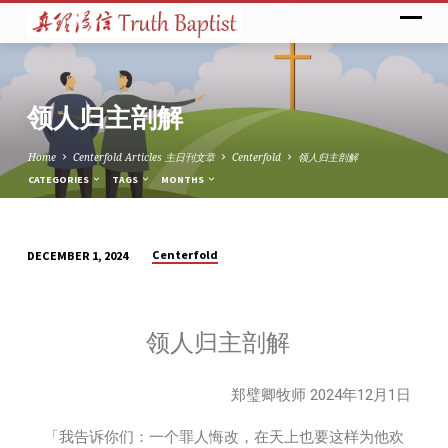
领人归主剖解
Home
Centerfold Articles 主日刊文章
Centerfold
领人归主剖解
CATEGORIES
TAGS
MONTHS
Centerfold
DECEMBER 1, 2024
领
人
归
领人归主剖解
主
剖
解
郑璧卿牧师 2024年12月1日
「我告诉你们：一个罪人悔改，在天上也要这样为他欢