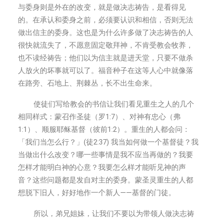
与委身则是外在的改变，就是做决志祷告，是看得见
的。在承认和委身之前，必须要认识和相信，否则无法
做出信主的委身。这也是为什么许多做了决志祷告的人
很快就流失了，不愿意固定敬拜神，不肯受教会牧养，
也不读经祷告；他们以为信主就是进天堂，只要不做杀
人放火的坏事就可以了。福音种子在这等人心中就像落
在路旁、石地上、荆棘丛，长不出生命来。
使徒们写给教会的书信让我们看见重生之人的几个
相同样式：蒙召作圣徒（罗1:7）、对神有忠心（弗
1:1）、顺服耶稣基督（彼前1:2）。重生的人都会问：
「我们当怎么行？」(徒2:37) 我当如何做一个基督徒？我
当做出什么改变？哪一些事情是我不应当再做的？我要
怎样才能明白神的心意？我要怎么样才能听见神的声
音？这些问题都是发自对主的委身。蒙圣灵重生的人都
想脱下旧人，好好地作一个新人——基督的门徒。
所以，弟兄姐妹，让我们不要以为带领人做决志祷