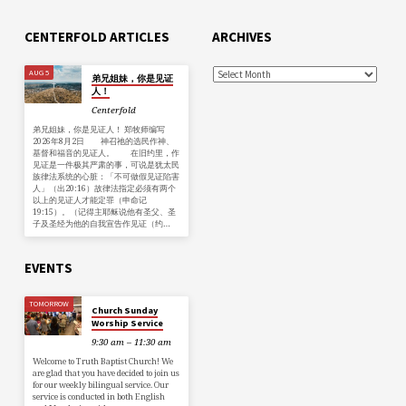
CENTERFOLD ARTICLES
ARCHIVES
AUG 5
弟兄姐妹，你是见证
人！
Centerfold
弟兄姐妹，你是见证人！ 郑牧师编写
2026年8月2日 神召祂的选民作神、
基督和福音的见证人。 在旧约里，作
见证是一件极其严肃的事，可说是犹太民
族律法系统的心脏：「不可做假见证陷害
人」（出20:16）故律法指定必须有两个
以上的见证人才能定罪（申命记
19:15）。（记得主耶稣说他有圣父、圣
子及圣经为他的自我宣告作见证（约…
EVENTS
TOMORROW
Church Sunday
Worship Service
9:30 am – 11:30 am
Welcome to Truth Baptist Church! We
are glad that you have decided to join us
for our weekly bilingual service. Our
service is conducted in both English