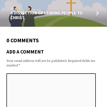
Next
A DISSECTION OF LEADING PEOPLE TO
CHRIST
0 COMMENTS
ADD A COMMENT
Your email address will not be published.
Required fields are
marked
*