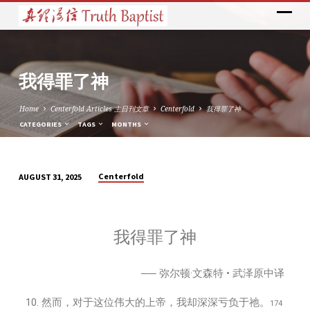
我得罪了神
Home
Centerfold Articles 主日刊文章
Centerfold
我得罪了神
CATEGORIES
TAGS
MONTHS
Centerfold
AUGUST 31, 2025
我
得
罪
我得罪了神
了
神
── 弥尔顿·文森特 • 武泽原中译
10. 然而，对于这位伟大的上帝，我却深深亏负于祂。
174