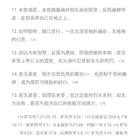
11. 未曾感恩，未曾顺服祂对我生命的照管；反而顽梗悖
逆，妄想高举自己在祂之上。
12. 自恃聪明，随己意行，一次次违背祂的诫命，无视祂
的心意。
175
13. 自以为有智慧，反显为愚拙。照我骄傲的本相，原当
承受上帝公义的震怒，在火湖中忍受那永久的刑罚。
176
14. 若无基督，我不仅背负罪的重担
，也受制于罪的捆
177
绑，成为感官与情欲的奴仆。
178
15. 若无基督，我理应承受，也注定面对烈火永刑，却无
力自救，甚至不能为自己的救赎尽涓滴力。
179
罗马书 1:21-23, 25；罗马书 3:23；
出埃及记 20:3-4, 7-8,
174
175
12-17；歌罗西书 3:5；马太福音 5:27-28；约翰一书 3:15;
罗马
176
书 6:23；启示录 21:8；以弗所书 2:3;
罗马书 3:19；雅各书
177