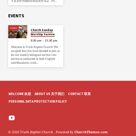
子及圣经为他的自我宣告作见证（约…
EVENTS
TODAY
Church Sunday
Worship Service
9:30 am – 11:30 am
Welcome to Truth Baptist Church! We
are glad that you have decided to join us
for our weekly bilingual service. Our
service is conducted in both English
and Mandarin, with…
WELCOME 欢迎
ABOUT US 关于我们
CONTACT 联系
PERSONAL DATA PROTECTION POLICY
© 2026 Truth Baptist Church . Powered by
ChurchThemes.com