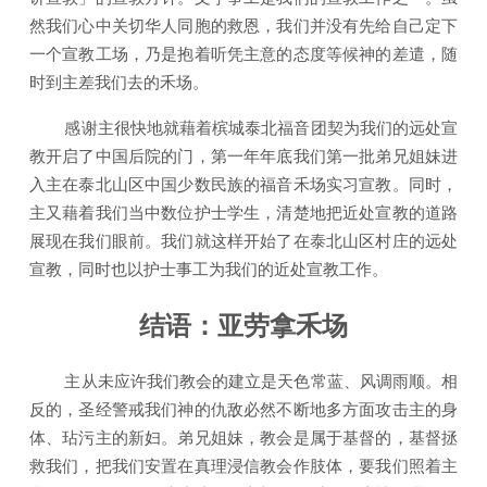
然我们心中关切华人同胞的救恩，我们并没有先给自己定下
一个宣教工场，乃是抱着听凭主意的态度等候神的差遣，随
时到主差我们去的禾场。
感谢主很快地就藉着槟城泰北福音团契为我们的远处宣
教开启了中国后院的门，第一年年底我们第一批弟兄姐妹进
入主在泰北山区中国少数民族的福音禾场实习宣教。同时，
主又藉着我们当中数位护士学生，清楚地把近处宣教的道路
展现在我们眼前。我们就这样开始了在泰北山区村庄的远处
宣教，同时也以护士事工为我们的近处宣教工作。
结语：亚劳拿禾场
主从未应许我们教会的建立是天色常蓝、风调雨顺。相
反的，圣经警戒我们神的仇敌必然不断地多方面攻击主的身
体、玷污主的新妇。弟兄姐妹，教会是属于基督的，基督拯
救我们，把我们安置在真理浸信教会作肢体，要我们照着主