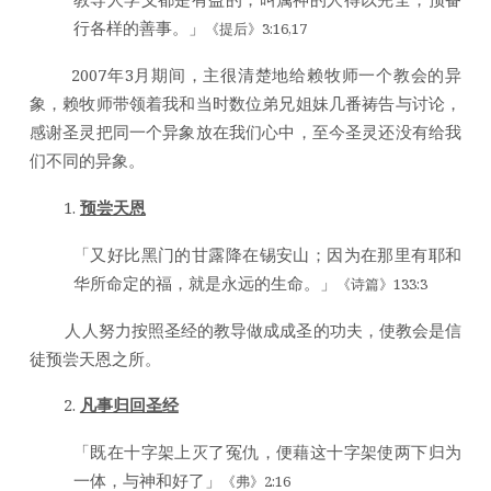
行各样的善事。」
《提后》3:16,17
2007年3月期间，主很清楚地给赖牧师一个教会的异
象，赖牧师带领着我和当时数位弟兄姐妹几番祷告与讨论，
感谢圣灵把同一个异象放在我们心中，至今圣灵还没有给我
们不同的异象。
预尝天恩
「又好比黑门的甘露降在锡安山；因为在那里有耶和
华所命定的福，就是永远的生命。」
《诗篇》133:3
人人努力按照圣经的教导做成成圣的功夫，使教会是信
徒预尝天恩之所。
凡事归回圣经
「既在十字架上灭了冤仇，便藉这十字架使两下归为
一体，与神和好了」
《弗》2:16