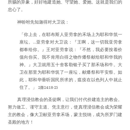
所赐的异象，好好地建造她、守望她、爱她。这就是我们的
忠心了。
神吩咐先知迦得对大卫说：
「你上去，在耶布斯人亚劳拿的禾场上为耶和华筑一
座坛。…亚劳拿对大卫说：『王啊，这一切我亚劳拿
都奉给你。』王对亚劳拿说：『不然，我必要按着价
值向你买。我不肯用白得之物作燔祭献给耶和华我的
神。』大卫就用五十舍客勒银子买了那禾场和牛。大
卫在那里为耶和华筑了一座坛，献燔祭和平安祭。如
此，耶和华垂听国民所求的，瘟疫在以色列人中就止
住了。」
2撒24:18-25
真理浸信教会的圣徒啊，让我们付代价建造主的教会。
努力做工、谨守主道、凭主意行，使真理浸信教会成为荣耀
主的教会，像大卫献亚劳拿禾场，蒙主悦纳，成为所罗门建
圣殿的地方！