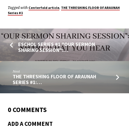
Tagged with
,
Centerfold article
THE THRESHING FLOOR OF ARAUNAH
Series #1
Previous
ESCHOL SERIES #1 "OUR SERMON
SHARING SESSION":…
Next
THE THRESHING FLOOR OF ARAUNAH
SERIES #1:…
0 COMMENTS
ADD A COMMENT