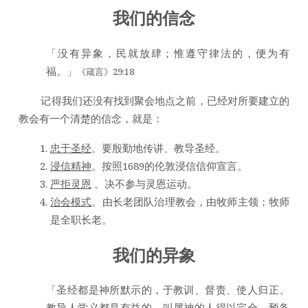
我们的信念
「没有异象，民就放肆；惟遵守律法的，便为有
福。」
《箴言》29:18
记得我们还没有找到聚会地点之前，已经对所要建立的
教会有一个清楚的信念，就是：
忠于圣经
。要殷勤地传讲、教导圣经。
浸信精神
。按照1689的伦敦浸信信仰宣言。
严拒灵恩
。决不参与灵恩运动。
治会模式
。由长老团队治理教会，由牧师主领；牧师
是全职长老。
我们的异象
「圣经都是神所默示的，于教训、督责、使人归正、
教导人学义都是有益的，叫属神的人得以完全，预备