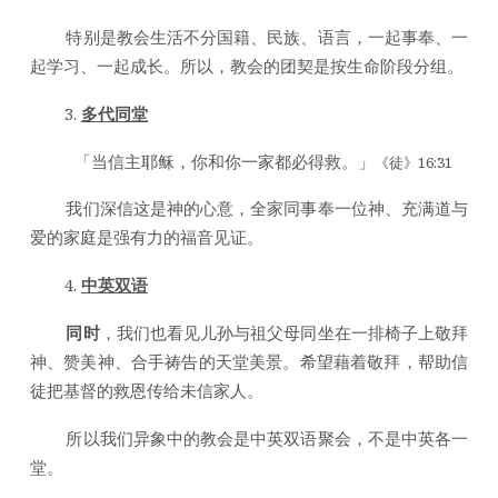
特别是教会生活不分国籍、民族、语言，一起事奉、一
起学习、一起成长。所以，教会的团契是按生命阶段分组。
多代同堂
「当信主耶稣，你和你一家都必得救。」
《徒》16:31
我们深信这是神的心意，全家同事奉一位神、充满道与
爱的家庭是强有力的福音见证。
中英双语
同时
，我们也看见儿孙与祖父母同坐在一排椅子上敬拜
神、赞美神、合手祷告的天堂美景。希望藉着敬拜，帮助信
徒把基督的救恩传给未信家人。
所以我们异象中的教会是中英双语聚会，不是中英各一
堂。