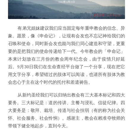
一
：
信
念、
有弟兄姐妹建议我们应当固定每年重申教会的信念、异
异
象、愿景，像《申命记》，让现有会友也不忘记神给我们的
象、
召唤和使命，同时新会友也能与我们同心建造和守望，更重
愿
要的是把我们的使命传递给下一代。今年教会的「申命记」
景
本来计划放在三月份的教会周年纪念会，由于疫情只好延
后。9月30日我们在生命查经平台做了一个分享，现在把它
用文字分享，希望错过的肢体可以阅读，也请所有肢体为教
会忠心于主在这个时代的托付和差遣祷告。
从新约圣经我们可以归纳出教会有三大基本标记和四大
要务。三大标记是：道的传讲、主餐与浸礼、信徒纪律。四
大要务是：敬拜、栽培、传道与社会扶弱（有的称为社会关
怀、社会服务、社会怜悯）。感谢主，教会在赖准夺牧师的
带领下健全地起步，直到今天。