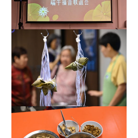
福
音
联
谊
会