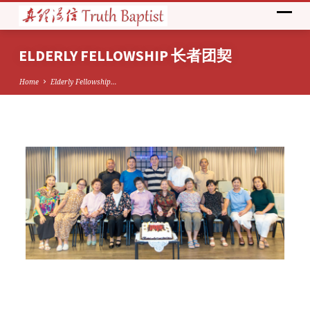
ELDERLY FELLOWSHIP 长者团契
Home
Elderly Fellowship…
ELDERLY
FELLOWSHIP
长
者
团
契