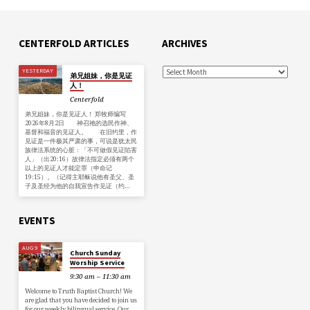
CENTERFOLD ARTICLES
ARCHIVES
YESTERDAY
弟兄姐妹，你是见证
人！
Centerfold
弟兄姐妹，你是见证人！ 郑牧师编写
2026年8月2日 神召祂的选民作神、
基督和福音的见证人。 在旧约里，作
见证是一件极其严肃的事，可说是犹太民
族律法系统的心脏：「不可做假见证陷害
人」（出20:16）故律法指定必须有两个
以上的见证人才能定罪（申命记
19:15）。（记得主耶稣说他有圣父、圣
子及圣经为他的自我宣告作见证（约…
EVENTS
AUG 9
Church Sunday
Worship Service
9:30 am – 11:30 am
Welcome to Truth Baptist Church! We
are glad that you have decided to join us
for our weekly bilingual service. Our