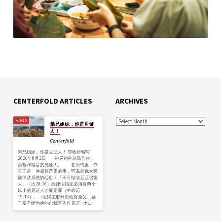
CENTERFOLD ARTICLES
ARCHIVES
AUG 5
弟兄姐妹，你是见证
人！
Centerfold
弟兄姐妹，你是见证人！ 郑牧师编写
2026年8月2日 神召祂的选民作神、
基督和福音的见证人。 在旧约里，作
见证是一件极其严肃的事，可说是犹太民
族律法系统的心脏：「不可做假见证陷害
人」（出20:16）故律法指定必须有两个
以上的见证人才能定罪（申命记
19:15）。（记得主耶稣说他有圣父、圣
子及圣经为他的自我宣告作见证（约…